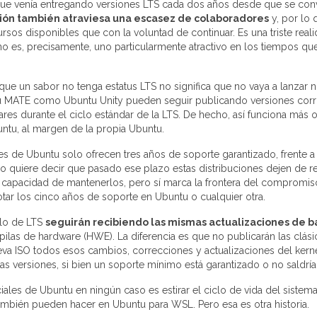
 venía entregando versiones LTS cada dos años desde que se conv
ución también atraviesa una escasez de colaboradores
y, por lo 
rsos disponibles que con la voluntad de continuar. Es una triste real
es, precisamente, uno particularmente atractivo en los tiempos qu
que un sabor no tenga estatus LTS no significa que no vaya a lanzar 
tu MATE como Ubuntu Unity pueden seguir publicando versiones corr
ares durante el ciclo estándar de la LTS. De hecho, así funciona más 
untu, al margen de la propia Ubuntu.
s de Ubuntu solo ofrecen tres años de soporte garantizado, frente a
o quiere decir que pasado ese plazo estas distribuciones dejen de re
a capacidad de mantenerlos, pero sí marca la frontera del compromis
tar los cinco años de soporte en Ubuntu o cualquier otra.
iclo de LTS
seguirán recibiendo las mismas actualizaciones de b
 pilas de hardware (HWE). La diferencia es que no publicarán las clási
va ISO todos esos cambios, correcciones y actualizaciones del kern
s versiones, si bien un soporte mínimo está garantizado o no saldría
les de Ubuntu en ningún caso es estirar el ciclo de vida del sistema
mbién pueden hacer en Ubuntu para WSL. Pero esa es otra historia.