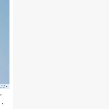
de
JS,