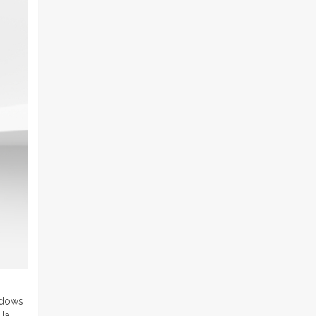
ndows
 la