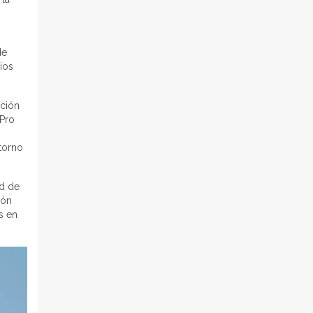
n
de
ios
pción
 Pro
ntorno
ad de
ión
s en