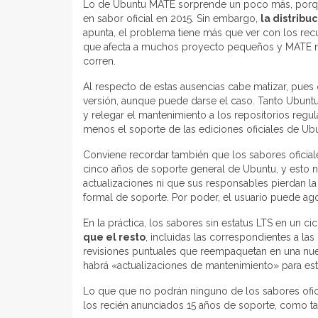
Lo de Ubuntu MATE sorprende un poco más, porque
en sabor oficial en 2015. Sin embargo,
la distrib
apunta, el problema tiene más que ver con los recu
que afecta a muchos proyecto pequeños y MATE no 
corren.
Al respecto de estas ausencias cabe matizar, pues 
versión, aunque puede darse el caso. Tanto Ubun
y relegar el mantenimiento a los repositorios regul
menos el soporte de las ediciones oficiales de Ub
Conviene recordar también que los sabores oficiale
cinco años de soporte general de Ubuntu, y esto n
actualizaciones ni que sus responsables pierdan l
formal de soporte. Por poder, el usuario puede ago
En la práctica, los sabores sin estatus LTS en un c
que el resto
, incluidas las correspondientes a las
revisiones puntuales que reempaquetan en una nue
habrá «actualizaciones de mantenimiento» para esta
Lo que que no podrán ninguno de los sabores oficia
los recién anunciados 15 años de soporte, como ta