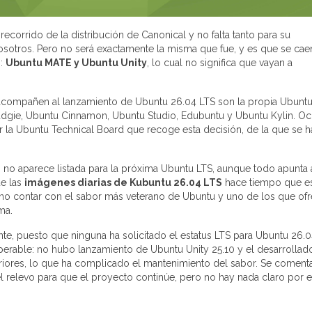
ecorrido de la distribución de Canonical y no falta tanto para su
osotros. Pero no será exactamente la misma que fue, y es que se cae
s:
Ubuntu MATE y Ubuntu Unity
, lo cual no significa que vayan a
acompañen al lanzamiento de Ubuntu 26.04 LTS son la propia Ubuntu
gie, Ubuntu Cinnamon, Ubuntu Studio, Edubuntu y Ubuntu Kylin. O
er la Ubuntu Technical Board que recoge esta decisión, de la que se 
io no aparece listada para la próxima Ubuntu LTS, aunque todo apunta 
ue las
imágenes diarias de Kubuntu 26.04 LTS
hace tiempo que e
 no contar con el sabor más veterano de Ubuntu y uno de los que of
ma.
te, puesto que ninguna ha solicitado el estatus LTS para Ubuntu 26.0
perable: no hubo lanzamiento de Ubuntu Unity 25.10 y el desarrollad
eriores, lo que ha complicado el mantenimiento del sabor. Se coment
 relevo para que el proyecto continúe, pero no hay nada claro por e