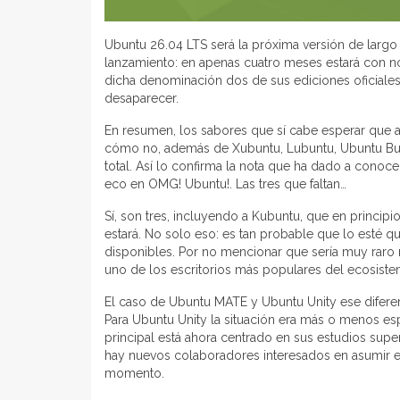
Ubuntu 26.04 LTS será la próxima versión de largo r
lanzamiento: en apenas cuatro meses estará con n
dicha denominación dos de sus ediciones oficiale
desaparecer.
En resumen, los sabores que sí cabe esperar que 
cómo no, además de Xubuntu, Lubuntu, Ubuntu Bud
total. Así lo confirma la nota que ha dado a conoc
eco en OMG! Ubuntu!. Las tres que faltan…
Sí, son tres, incluyendo a Kubuntu, que en princip
estará. No solo eso: es tan probable que lo esté q
disponibles. Por no mencionar que sería muy raro
uno de los escritorios más populares del ecosiste
El caso de Ubuntu MATE y Ubuntu Unity ese diferen
Para Ubuntu Unity la situación era más o menos es
principal está ahora centrado en sus estudios sup
hay nuevos colaboradores interesados en asumir el
momento.