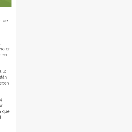
n de
,
cho en
hacen
a lo
stán
recen
4.
or
a que
l