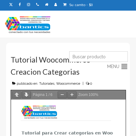
Su carrito
-
$
0
13
Tutorial Woocommerce –
JUL 2021
MENU
Creacion Categorias
Buscar:
publicado en:
Tutoriales
,
Woocommerce
|
0
Página
1
/
6
Zoom
100%