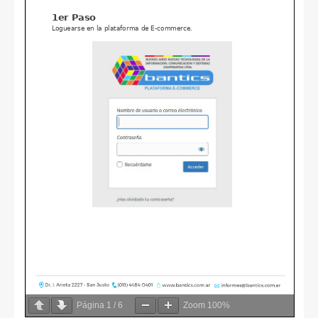
Página
1
/
6
Zoom
100%