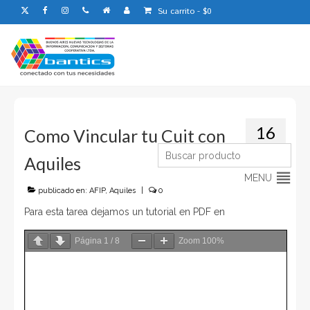
Su carrito
-
$
0
16
Como Vincular tu Cuit con
DIC 2022
Aquiles
MENU
publicado en:
AFIP
,
Aquiles
|
0
Buscar:
Para esta tarea dejamos un tutorial en PDF en
Página
1
/
8
Zoom
100%