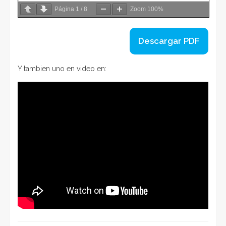
Página
1
/
8
Zoom
100%
Descargar PDF
Y tambien uno en video en: