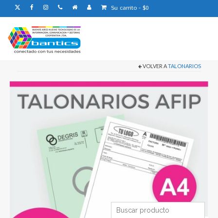
Su carrito
-
$
0
VOLVER A
TALONARIOS