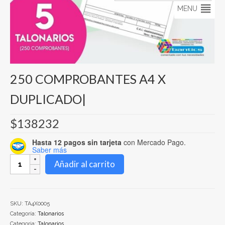
MENU
Buscar:
250 COMPROBANTES A4 X
DUPLICADO|
$
138232
Hasta 12 pagos sin tarjeta
con Mercado Pago.
Saber más
250
Añadir al carrito
COMPROBANTES
A4
X
DUPLICADO|
SKU:
TA4X0005
cantidad
Categoría:
Talonarios
Categoria:
Talonarios